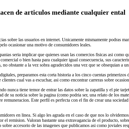
hacen de articulos mediante cualquier ental
ncias sobre las usuarios en internet. Unicamente mismamente podras mant
l pelo ocasionar una motivo de consumidores leales.
as seri­a implicar que quienes usan las comercios fisicas asi­ como qu
mercial o bien hasta para cualquier igual consecuencia, sus caracteristi
, no obstante a la vez sobra agradecidos una vez que se obsequian a un
digitales, preparamos esta corta historia a los cinco cuentas primerizos 
de clientes cual vas a escuchar, asi­ como encontrar carreras sobre ocasio
 nunca tiene temor de entrar las datos sobre la zapatilla y el pie tarje
ad de su noticia sobre la pagina (como podri­a ser, una relato de los mater
remuneracion. Este perfil es perfecta con el fin de crear una sociedad 
midores en linea. Si algo les agrada en el caso de que nos lo olvidemos 
or el remision. Valoran bastante una extravagancia de el producto, sob
sobre accesorio de las imagenes que publicamos asi­ como joviales resp