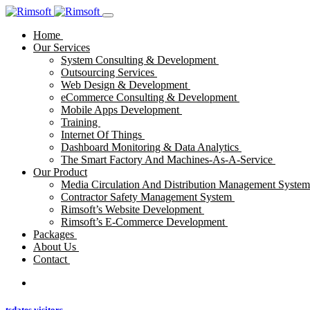
Home
Our Services
System Consulting & Development
Outsourcing Services
Web Design & Development
eCommerce Consulting & Development
Mobile Apps Development
Training
Internet Of Things
Dashboard Monitoring & Data Analytics
The Smart Factory And Machines-As-A-Service
Our Product
Media Circulation And Distribution Management Syste
Contractor Safety Management System
Rimsoft’s Website Development
Rimsoft’s E-Commerce Development
Packages
About Us
Contact
tsdates visitors