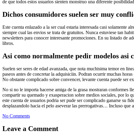
de que todos estos usuarios sienten monstruo una diferente posibilidad
Dichos consumidores suelen ser muy confli
Este cuenta enlazado a la ser cual estaria interesada casi solamente 
siempre cual las envios se trata de gratuitos. Nunca estuviese tan hab
newsletters para conocer interesante promociones. En su listado de adqu
libros.
Asi­ como normalmente pedir modelos asi­ c
Suelen ser seres de edad avanzada, que nota muchisima temor en li­nea
paseos antes de concretar la adquisiciin. Podran ocurrir muchas horas c
No obstante complicado sobre convencer, levante cuenta puede ser extr
No si no le importa hacerse amiga de la grasa mostraran conformes l
compartir su quemado y exasperacion sobre medios sociales, por lo qu
este cuenta de usuarios podri­a ser pude ser complicado ganarse su fid
desplazandolo hacia el pelo aseverar las prerrogativas… Incluso que 
No Comments
Leave a Comment