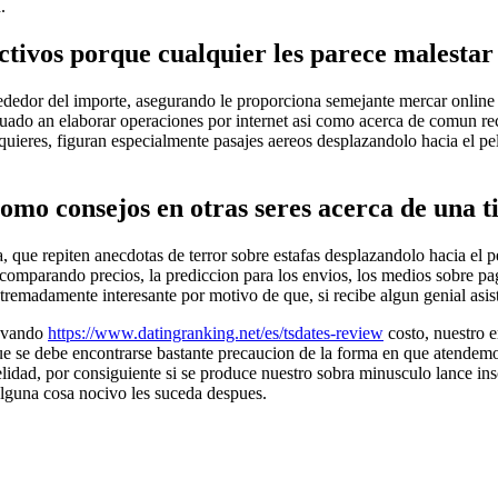
.
ctivos porque cualquier les parece malestar
alrededor del importe, asegurando le proporciona semejante mercar online
ituado an elaborar operaciones por internet asi­ como acerca de comun re
ieres, figuran especialmente pasajes aereos desplazandolo hacia el pelo 
omo consejos en otras seres acerca de una t
, que repiten anecdotas de terror sobre estafas desplazandolo hacia el 
omparando precios, la prediccion para los envios, los medios sobre paga,
emadamente interesante por motivo de que, si recibe algun genial asist
levando
https://www.datingranking.net/es/tsdates-review
costo, nuestro 
e se debe encontrarse bastante precaucion de la forma en que atendemo
elidad, por consiguiente si se produce nuestro sobra minusculo lance ins
alguna cosa nocivo les suceda despues.