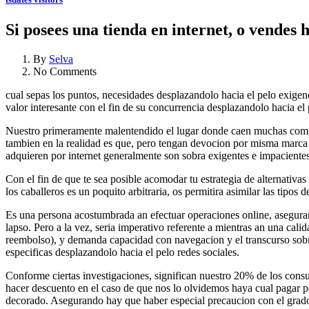
Si posees una tienda en internet, o vendes 
By
Selva
No Comments
cual sepas los puntos, necesidades desplazandolo hacia el pelo exige
valor interesante con el fin de su concurrencia desplazandolo hacia e
Nuestro primeramente malentendido el lugar donde caen muchas compani
tambien en la realidad es que, pero tengan devocion por misma marca co
adquieren por internet generalmente son sobra exigentes e impacientes
Con el fin de que te sea posible acomodar tu estrategia de alternativas 
los caballeros es un poquito arbitraria, os permitira asimilar las tipos 
Es una persona acostumbrada an efectuar operaciones online, asegurando
lapso. Pero a la vez, seri­a imperativo referente a mientras an una calid
reembolso), y demanda capacidad con navegacion y el transcurso sobre 
especificas desplazandolo hacia el pelo redes sociales.
Conforme ciertas investigaciones, significan nuestro 20% de los consu
hacer descuento en el caso de que nos lo olvidemos haya cual pagar p
decorado. Asegurando hay que haber especial precaucion con el grado 