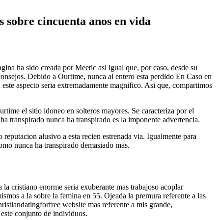
s sobre cincuenta anos en vida
agina ha sido creada por Meetic asi­ igual que, por caso, desde su
 consejos. Debido a Ourtime, nunca al entero esta perdido En Caso en
en este aspecto seri­a extremadamente magnifico. Asi que, compartimos
rtime el sitio idoneo en solteros mayores. Se caracteriza por el
 ha transpirado nunca ha transpirado es la imponente advertencia.
 reputacion alusivo a esta recien estrenada vi­a. Igualmente para
­ como nunca ha transpirado demasiado mas.
ra la cristiano enorme seri­a exuberante mas trabajoso acoplar
smos a la sobre la femina en 55. Ojeada la premura referente a las
istiandatingforfree website mas referente a mis grande,
 este conjunto de individuos.