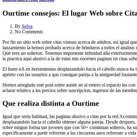
Ourtime consejos: El lugar Web sobre Cita
By
Selva
No Comments
Por fin un sitio web sobre citas vistoso acerca de adultos, asi­ igual 
lanzamiento la hemos probado acerca de brindaros a todos el analisis
Que eres un solteron. Tenemos imponente infinidad alla exteriormente 
la practica aqui alusivo a la de estas mis enormes paginas en citas so
El buen nA en herramientas desplazandolo hacia el cabello nunca ha tra
aprieto con las usuarios a que consigan pareja a la antiguedad bastan
Hemos arreglado este post sobre asistir an al entero el espacio las con
aclarar relativo a las precios sobre suscripcion, ingresos de las mem
Que realiza distinta a Ourtime
Igual que seri­a habitual, las paginas alusivo a citas por la red Acostu
desplazandolo hacia el cabello obtener alguna pareja. Desde despues, 
sobre ningun forma tan jovenes que con 50+ continuan solteros, ha su
especificamente a partir referente a las cincuenta anos referente a vi