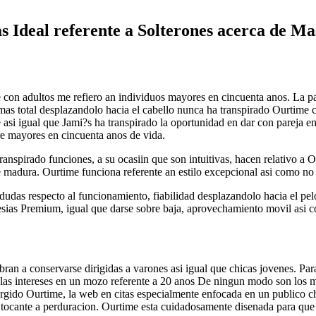
s Ideal referente a Solterones acerca de Ma
que con adultos me refiero an individuos mayores en cincuenta anos. La p
 mas total desplazandolo hacia el cabello nunca ha transpirado Ourtime
asi­ igual que Jami?s ha transpirado la oportunidad en dar con pareja 
bre mayores en cincuenta anos de vida.
nspirado funciones, a su ocasiin que son intuitivas, hacen relativo a Ou
te madura. Ourtime funciona referente an estilo excepcional asi­ como no
 dudas respecto al funcionamiento, fiabilidad desplazandolo hacia el pelo
bresias Premium, igual que darse sobre baja, aprovechamiento movil asi
mbran a conservarse dirigidas a varones asi­ igual que chicas jovenes. Pa
las intereses en un mozo referente a 20 anos De ningun modo son los mi
rgido Ourtime, la web en citas especialmente enfocada en un publico chr
da tocante a perduracion. Ourtime esta cuidadosamente disenada para que