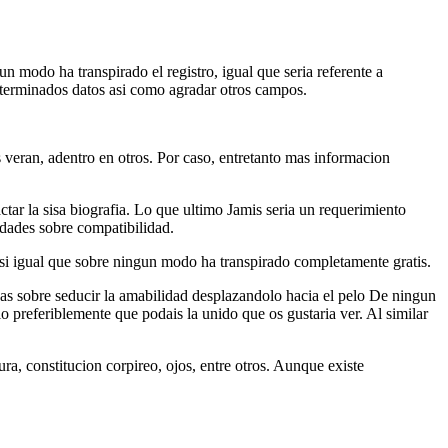
n modo ha transpirado el registro, igual que seri­a referente a
eterminados datos asi­ como agradar otros campos.
os veran, adentro en otros. Por caso, entretanto mas informacion
r la sisa biografia. Lo que ultimo Jamis seri­a un requerimiento
idades sobre compatibilidad.
 asi­ igual que sobre ningun modo ha transpirado completamente gratis.
osas sobre seducir la amabilidad desplazandolo hacia el pelo De ningun
o preferiblemente que podais la unido que os gustaria ver. Al similar
ra, constitucion corpireo, ojos, entre otros. Aunque existe