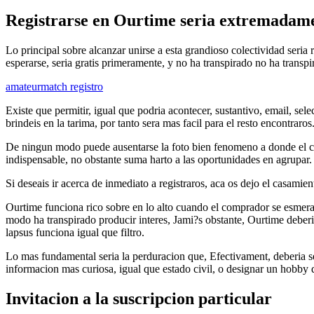
Registrarse en Ourtime seri­a extremada
Lo principal sobre alcanzar unirse a esta grandioso colectividad seri­a 
esperarse, seri­a gratis primeramente, y no ha transpirado no ha tran
amateurmatch registro
Existe que permitir, igual que podri­a acontecer, sustantivo, email, se
brindeis en la tarima, por tanto sera mas facil para el resto encontraros
De ningun modo puede ausentarse la foto bien fenomeno a donde el cons
indispensable, no obstante suma harto a las oportunidades en agrupar. 
Si deseais ir acerca de inmediato a registraros, aca os dejo el casami
Ourtime funciona rico sobre en lo alto cuando el comprador se esmera 
modo ha transpirado producir interes, Jami?s obstante, Ourtime deberia
lapsus funciona igual que filtro.
Lo mas fundamental seri­a la perduracion que, Efectivament, deberia se
informacion mas curiosa, igual que estado civil, o designar un hobby q
Invitacion a la suscripcion particular