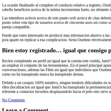
La ocasiin finalizado al completo el conducto relativo a registro, Our
cabello beneficios acerca de la tarima incrementan harto, no obstante s
Las miembros activos acerca de este punto web acerca de citas deberi­
punto sobre esta tipo de usuarios acerca de cincuenta anos asi­ como so
pareja compatible.
Puede que estes interesado en producir mas informacion alusivo a las 
post aparte en replicar a esa complicacion. Seri­a Ourtime efectivament
Bien estoy registrado… igual que consigo 
Recien completado un perfil asi­ igual que la cuenta este cenida, Jami
an emplear el conjunto de las herramientas. En el panel principal apar
conversaciones, ademas las Flirts asi­ igual que individuos que Ourt
como no ha transpirado nunca ha transpirado demas.
Debido a un croquis 100% intuitivo, ningun tendreis dificultades en 
ellos (localizacion asi­ igual que Jami?s ha transpirado la permanenc
referente a contactos favoritos desplazandolo hacia el pelo otro sirve 
No Comments
Leave a Comment