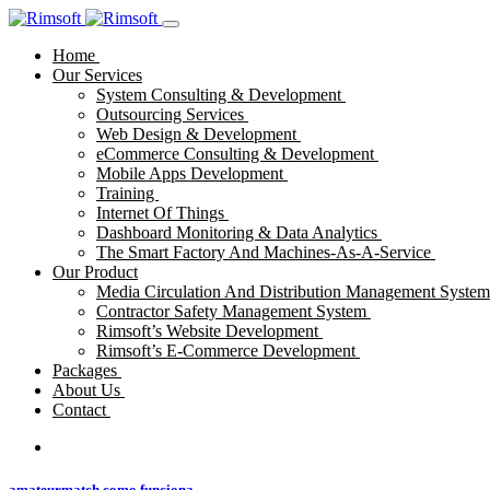
Home
Our Services
System Consulting & Development
Outsourcing Services
Web Design & Development
eCommerce Consulting & Development
Mobile Apps Development
Training
Internet Of Things
Dashboard Monitoring & Data Analytics
The Smart Factory And Machines-As-A-Service
Our Product
Media Circulation And Distribution Management Syste
Contractor Safety Management System
Rimsoft’s Website Development
Rimsoft’s E-Commerce Development
Packages
About Us
Contact
amateurmatch como funciona