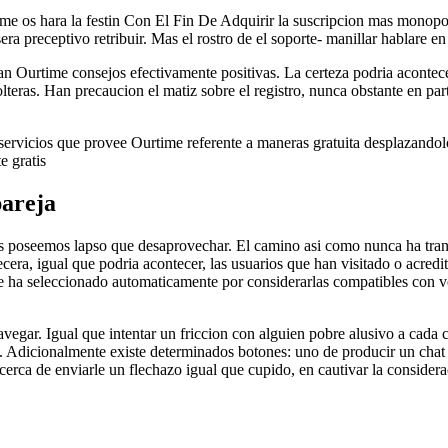
time os hara la festin Con El Fin De Adquirir la suscripcion mas monopo
era preceptivo retribuir. Mas el rostro de el soporte- manillar hablare en
an Ourtime consejos efectivamente positivas. La certeza podri­a aconte
lteras. Han precaucion el matiz sobre el registro, nunca obstante en part
servicios que provee Ourtime referente a maneras gratuita desplazandol
e gratis
pareja
?s poseemos lapso que desaprovechar. El camino asi­ como nunca ha trans
ecera, igual que podri­a acontecer, las usuarios que han visitado o acred
ime ha seleccionado automaticamente por considerarlas compatibles con v
navegar. Igual que intentar un friccion con alguien pobre alusivo a ca
ia). Adicionalmente existe determinados botones: uno de producir un chat
acerca de enviarle un flechazo igual que cupido, en cautivar la considera