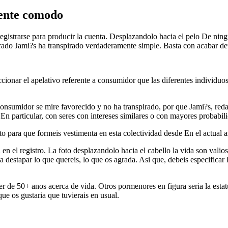
mente comodo
registrarse para producir la cuenta. Desplazandolo hacia el pelo De ningu
spirado Jami?s ha transpirado verdaderamente simple. Basta con acabar d
leccionar el apelativo referente a consumidor que las diferentes individu
.
umidor se mire favorecido y no ha transpirado, por que Jami?s, redacta
En particular, con seres con intereses similares o con mayores probabil
ento para que formeis vestimenta en esta colectividad desde En el actual
en el registro. La foto desplazandolo hacia el cabello la vida son vali
 destapar lo que quereis, lo que os agrada. Asi que, debeis especificar l
r de 50+ anos acerca de vida. Otros pormenores en figura seri­a la estatu
ue os gustaria que tuvierais en usual.