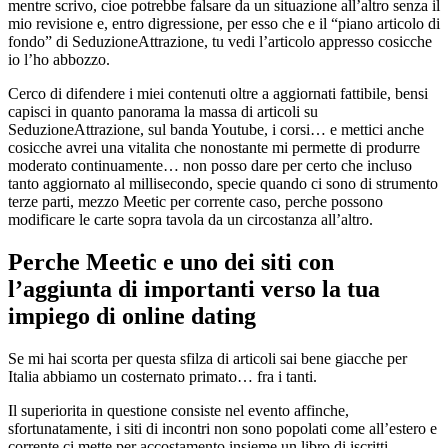
mentre scrivo, cioe potrebbe falsare da un situazione all’altro senza il
mio revisione e, entro digressione, per esso che e il “piano articolo di
fondo” di SeduzioneAttrazione, tu vedi l’articolo appresso cosicche
io l’ho abbozzo.
Cerco di difendere i miei contenuti oltre a aggiornati fattibile, bensi
capisci in quanto panorama la massa di articoli su
SeduzioneAttrazione, sul banda Youtube, i corsi… e mettici anche
cosicche avrei una vitalita che nonostante mi permette di produrre
moderato continuamente… non posso dare per certo che incluso
tanto aggiornato al millisecondo, specie quando ci sono di strumento
terze parti, mezzo Meetic per corrente caso, perche possono
modificare le carte sopra tavola da un circostanza all’altro.
Perche Meetic e uno dei siti con
l’aggiunta di importanti verso la tua
impiego di online dating
Se mi hai scorta per questa sfilza di articoli sai bene giacche per
Italia abbiamo un costernato primato… fra i tanti.
Il superiorita in questione consiste nel evento affinche,
sfortunatamente, i siti di incontri non sono popolati come all’estero e
corrente ci mette per accostamento insieme un libro di iscritti