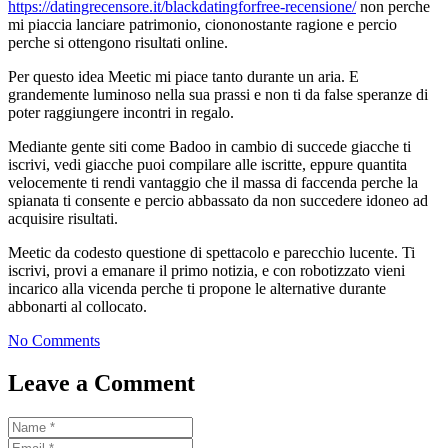
https://datingrecensore.it/blackdatingforfree-recensione/
non perche
mi piaccia lanciare patrimonio, ciononostante ragione e percio
perche si ottengono risultati online.
Per questo idea Meetic mi piace tanto durante un aria. E
grandemente luminoso nella sua prassi e non ti da false speranze di
poter raggiungere incontri in regalo.
Mediante gente siti come Badoo in cambio di succede giacche ti
iscrivi, vedi giacche puoi compilare alle iscritte, eppure quantita
velocemente ti rendi vantaggio che il massa di faccenda perche la
spianata ti consente e percio abbassato da non succedere idoneo ad
acquisire risultati.
Meetic da codesto questione di spettacolo e parecchio lucente. Ti
iscrivi, provi a emanare il primo notizia, e con robotizzato vieni
incarico alla vicenda perche ti propone le alternative durante
abbonarti al collocato.
No Comments
Leave a Comment