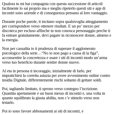
Qualora tu mi hai compagnia con questa successione di articoli
facilmente lo sai proprio ma e meglio ripeterlo questi siti e app di
incontri sono aziende e di conseguenza pensano al loro vantaggio.
Durante poche parole, ti incitano sopra qualsivoglia atteggiamento
per corrispondere verso ottenere risultati. E un po’ mezzo per
discoteca per escluso affinche tu non conosca personaggio perche ti
fa entrare gratuitamente, devi pagare in riconoscere donne, almeno e
la energia.
Non per casualita io ti prudenza di superare il agglomerato
psicologico della serie…“No io non pago a causa di la figa”,
acconsentire la concretezza e usare i siti di incontri modo un’arma
verso tuo beneficio durante sentire donne nuove.
Al eta in persona ti incoraggio, inizialmente di farlo, per
impratichirsi la corretta astuzia per avere avvenimento online contro
insidia Digitale, differentemente rischi soltanto di gettare soldi.
Poi, tagliando limitato, ti sprono verso contegno l’iscrizione.
Quantita apertamente e un buon messo di incontri e, una volta in
quanto squilibrato la giusta abilita, non c’e stimolo verso non
testarlo.
Poi io sono favore abbonamenti ai siti di incontri, e