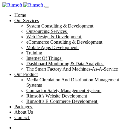
Home
Our Services
System Consulting & Development
Outsourcing Services
Web Design & Development
eCommerce Consulting & Development
Mobile Apps Development
Training
Internet Of Things
Dashboard Monitoring & Data Analytics
The Smart Factory And Machines-As-A-Service
Our Product
Media Circulation And Distribution Management
Systems
Contractor Safety Management System
Rimsoft’s Website Development
Rimsoft’s E-Commerce Development
Packages
About Us
Contact