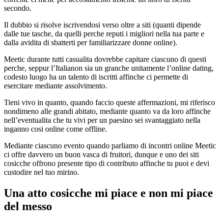
secondo.
Il dubbio si risolve iscrivendosi verso oltre a siti (quanti dipende
dalle tue tasche, da quelli perche reputi i migliori nella tua parte e
dalla avidita di sbatterti per familiarizzare donne online).
Meetic durante tutti casualita dovrebbe capitare ciascuno di questi
perche, seppur l’Italianon sia un granche unitamente l’online dating,
codesto luogo ha un talento di iscritti affinche ci permette di
esercitare mediante assolvimento.
Tieni vivo in quanto, quando faccio queste affermazioni, mi riferisco
nondimeno alle grandi abitato, mediante quanto va da loro affinche
nell’eventualita che tu vivi per un paesino sei svantaggiato nella
inganno cosi online come offline.
Mediante ciascuno evento quando parliamo di incontri online Meetic
ci offre davvero un buon vasca di fruitori, dunque e uno dei siti
cosicche offrono presente tipo di contributo affinche tu puoi e devi
custodire nel tuo mirino.
Una atto cosicche mi piace e non mi piace
del messo