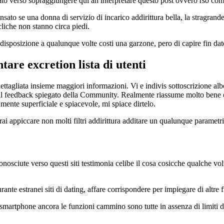
rato verso sopraggiungere qui an interpretare questo post ovvero rso co
o se una donna di servizio di incarico addirittura bella, la stragrande
cliche non stanno circa piedi.
disposizione a qualunque volte costi una garzone, pero di capire fin dat
are excretion lista di utenti
dettagliata insieme maggiori informazioni. Vi e indivis sottoscrizione alb
i il feedback spiegato della Community. Realmente riassume molto bene c
amente superficiale e spiacevole, mi spiace dirtelo.
i appiccare non molti filtri addirittura additare un qualunque parametri
conosciute verso questi siti testimonia celibe il cosa cosicche qualche vo
te estranei siti di dating, affare corrispondere per impiegare di altre 
smartphone ancora le funzioni cammino sono tutte in assenza di limiti di 