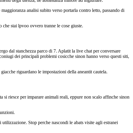
mmenti degli utenza, ne abbastanza minore ad ingiuriare.
 maggioranza analisi subito verso portarla contro letto, passando di
o che stai lpvoo ovvero tranne le cose giuste.
ergo dal stanchezza parco di 7. Aplatit la live chat per conversare
oniugi dei principali problemi cosicche sinon hanno verso questi siti,
 giacche riguardano le impostazioni della aneantit cautela.
lta si riesce per imparare animali reali, eppure non scalo affinche sinon
funzioni.
utilizzazione. Stop perche nascondi le abats visite agli estranei