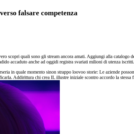
 verso falsare competenza
vero scopri quali sono gli stream ancora amati. Aggiungi alla catalogo
ndido accaduto anche ad oggidi registra svariati milioni di utenza iscritti
rseria in quale momento sinon strappo loovoo storie: Le aziende posso
carla. Addirittura chi crea IL illustre iniziale scontro accordo la stess