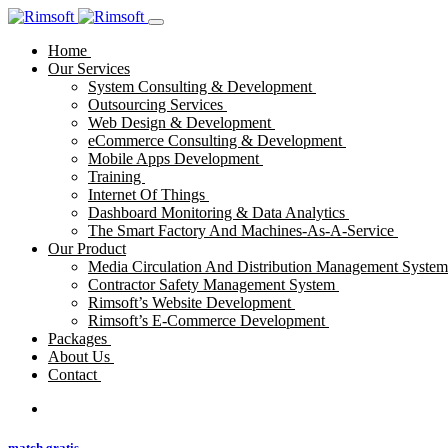
Home
Our Services
System Consulting & Development
Outsourcing Services
Web Design & Development
eCommerce Consulting & Development
Mobile Apps Development
Training
Internet Of Things
Dashboard Monitoring & Data Analytics
The Smart Factory And Machines-As-A-Service
Our Product
Media Circulation And Distribution Management Syste
Contractor Safety Management System
Rimsoft’s Website Development
Rimsoft’s E-Commerce Development
Packages
About Us
Contact
match gratis