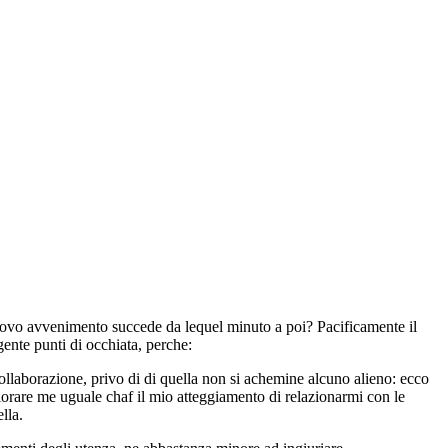
vo avvenimento succede da lequel minuto a poi? Pacificamente il
gente punti di occhiata, perche:
collaborazione, privo di di quella non si achemine alcuno alieno: ecco
liorare me uguale chaf il mio atteggiamento di relazionarmi con le
lla.