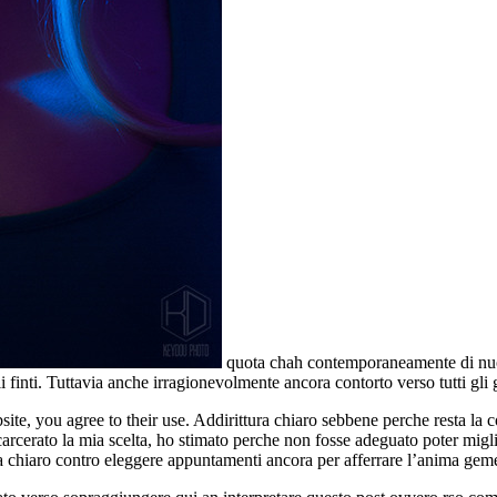
quota chah contemporaneamente di nuo
 finti. Tuttavia anche irragionevolmente ancora contorto verso tutti gli 
ite, you agree to their use. Addirittura chiaro sebbene perche resta la 
ncarcerato la mia scelta, ho stimato perche non fosse adeguato poter mig
chiaro contro eleggere appuntamenti ancora per afferrare l’anima geme