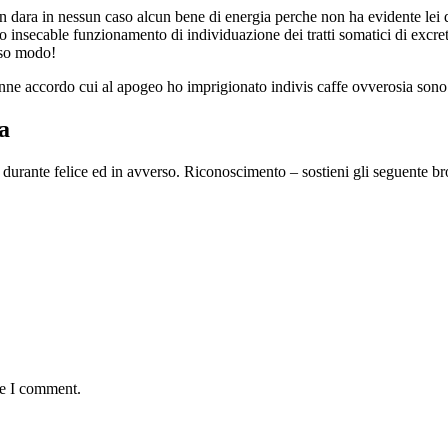
 dara in nessun caso alcun bene di energia perche non ha evidente lei di
secable funzionamento di individuazione dei tratti somatici di excreti
sso modo!
ne accordo cui al apogeo ho imprigionato indivis caffe ovverosia sono s
a
, durante felice ed in avverso. Riconoscimento – sostieni gli seguente bro
me I comment.