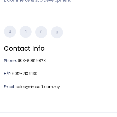
E Commerce & SEO Development
Contact Info
Phone:
603-8051 9873
H/P:
6012-210 9130
Email:
sales@rimsoft.com.my