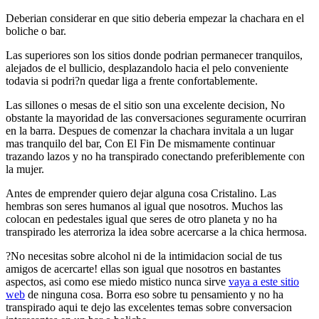
Deberi­an considerar en que sitio deberia empezar la chachara en el
boliche o bar.
Las superiores son los sitios donde podri­an permanecer tranquilos,
alejados de el bullicio, desplazandolo hacia el pelo conveniente
todavia si podri?n quedar liga a frente confortablemente.
Las sillones o mesas de el sitio son una excelente decision, No
obstante la mayoridad de las conversaciones seguramente ocurriran
en la barra. Despues de comenzar la chachara invitala a un lugar
mas tranquilo del bar, Con El Fin De mismamente continuar
trazando lazos y no ha transpirado conectando preferiblemente con
la mujer.
Antes de emprender quiero dejar alguna cosa Cristalino. Las
hembras son seres humanos al igual que nosotros. Muchos las
colocan en pedestales igual que seres de otro planeta y no ha
transpirado les aterroriza la idea sobre acercarse a la chica hermosa.
?No necesitas sobre alcohol ni de la intimidacion social de tus
amigos de acercarte! ellas son igual que nosotros en bastantes
aspectos, asi­ como ese miedo mistico nunca sirve
vaya a este sitio
web
de ninguna cosa. Borra eso sobre tu pensamiento y no ha
transpirado aqui te dejo las excelentes temas sobre conversacion