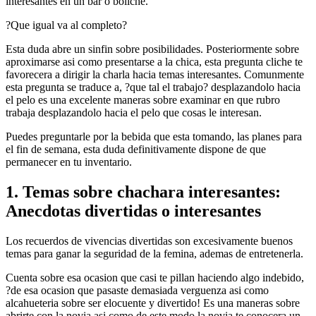
interesantes en un bar o boliche.
?Que igual va al completo?
Esta duda abre un sinfin sobre posibilidades. Posteriormente sobre
aproximarse asi­ como presentarse a la chica, esta pregunta cliche te
favorecera a dirigir la charla hacia temas interesantes. Comunmente
esta pregunta se traduce a, ?que tal el trabajo? desplazandolo hacia
el pelo es una excelente maneras sobre examinar en que rubro
trabaja desplazandolo hacia el pelo que cosas le interesan.
Puedes preguntarle por la bebida que esta tomando, las planes para
el fin de semana, esta duda definitivamente dispone de que
permanecer en tu inventario.
1. Temas sobre chachara interesantes:
Anecdotas divertidas o interesantes
Los recuerdos de vivencias divertidas son excesivamente buenos
temas para ganar la seguridad de la femina, ademas de entretenerla.
Cuenta sobre esa ocasion que casi te pillan haciendo algo indebido,
?de esa ocasion que pasaste demasiada verguenza asi­ como
alcahueteria sobre ser elocuente y divertido! Es una maneras sobre
abrirte con la novia asi­ como de este modo la novia te conocera un