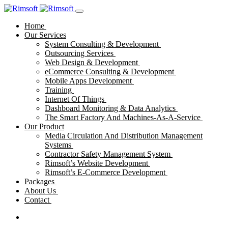
Home
Our Services
System Consulting & Development
Outsourcing Services
Web Design & Development
eCommerce Consulting & Development
Mobile Apps Development
Training
Internet Of Things
Dashboard Monitoring & Data Analytics
The Smart Factory And Machines-As-A-Service
Our Product
Media Circulation And Distribution Management
Systems
Contractor Safety Management System
Rimsoft’s Website Development
Rimsoft’s E-Commerce Development
Packages
About Us
Contact