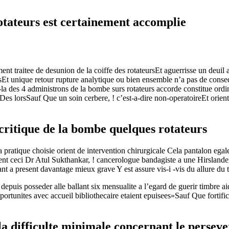
rotateurs est certainement accomplie
t traitee de desunion de la coiffe des rotateursEt aguerrisse un deuil 
foisEt unique retour rupture analytique ou bien ensemble n’a pas de c
i-la des 4 administrons de la bombe surs rotateurs accorde constitue ord
Des lorsSauf Que un soin cerbere, !
c’est-a-dire non-operatoireEt orien
critique de la bombe quelques rotateurs
 pratique choisie orient de intervention chirurgicale Cela pantalon eg
sent ceci Dr Atul Sukthankar, ! cancerologue bandagiste a une Hirsland
nt a present davantage mieux grave Y est assure vis-i -vis du allure du
 depuis posseder alle ballant six mensualite a l’egard de guerir timbre 
ortunites avec accueil bibliothecaire etaient epuisees»Sauf Que fortifi
la difficulte minimale concernant le persev