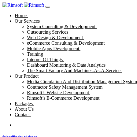
Home
Our Services
System Consulting & Development
Outsourcing Services
Web Design & Development
eCommerce Consulting & Development
Mobile Apps Development
Training
Internet Of Things
Dashboard Monitoring & Data Analytics
The Smart Factory And Machines-As-A-Service
Our Product
Media Circulation And Distribution Management Syste
Contractor Safety Management System
Rimsoft’s Website Development
Rimsoft’s E-Commerce Development
Packages
About Us
Contact
friendfinder visitors