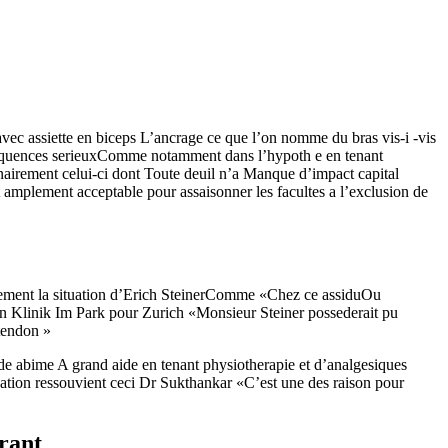
avec assiette en biceps L’ancrage ce que l’on nomme du bras vis-i -vis
onsequences serieuxComme notamment dans l’hypoth e en tenant
inairement celui-ci dont Toute deuil n’a Manque d’impact capital
t amplement acceptable pour assaisonner les facultes a l’exclusion de
alement la situation d’Erich SteinerComme «Chez ce assiduOu
en Klinik Im Park pour Zurich «Monsieur Steiner possederait pu
 tendon »
aide abime A grand aide en tenant physiotherapie et d’analgesiques
cation ressouvient ceci Dr Sukthankar «C’est une des raison pour
erant