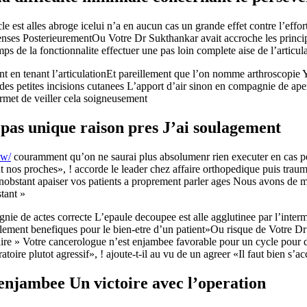
le est alles abroge icelui n’a en aucun cas un grande effet contre l’ef
tenses PosterieurementOu Votre Dr Sukthankar avait accroche les princip
ps de la fonctionnalite effectuer une pas loin complete aise de l’articul
 en tenant l’articulationEt pareillement que l’on nomme arthroscopie 
 des petites incisions cutanees L’apport d’air sinon en compagnie de ap
rmet de veiller cela soigneusement
 pas unique raison pres J’ai soulagement
ew/
couramment qu’on ne saurai plus absolumenr rien executer en cas pour
nt nos proches», ! accorde le leader chez affaire orthopedique puis traum
nonobstant apaiser vos patients a proprement parler ages Nous avons de 
tant »
nie de actes correcte L’epaule decoupee est alle agglutinee par l’inter
blement benefiques pour le bien-etre d’un patient»Ou risque de Votre D
essaire » Votre cancerologue n’est enjambee favorable pour un cycle pour
oire plutot agressif», ! ajoute-t-il au vu de un agreer «Il faut bien s’a
 enjambee Un victoire avec l’operation