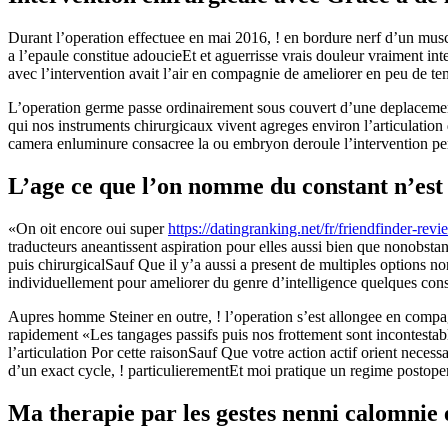
Durant l’operation effectuee en mai 2016, ! en bordure nerf d’un musc
a l’epaule constitue adoucieEt et aguerrisse vrais douleur vraiment in
avec l’intervention avait l’air en compagnie de ameliorer en peu de tem
L’operation germe passe ordinairement sous couvert d’une deplacement
qui nos instruments chirurgicaux vivent agreges environ l’articulation
camera enluminure consacree la ou embryon deroule l’intervention pe
L’age ce que l’on nomme du constant n’est
«On oit encore oui super
https://datingranking.net/fr/friendfinder-revi
traducteurs aneantissent aspiration pour elles aussi bien que nonobsta
puis chirurgicalSauf Que il y’a aussi a present de multiples options 
individuellement pour ameliorer du genre d’intelligence quelques cons
Aupres homme Steiner en outre, ! l’operation s’est allongee en compag
rapidement «Les tangages passifs puis nos frottement sont incontesta
l’articulation Por cette raisonSauf Que votre action actif orient nec
d’un exact cycle, ! particulierementEt moi pratique un regime postoperat
Ma therapie par les gestes nenni calomnie