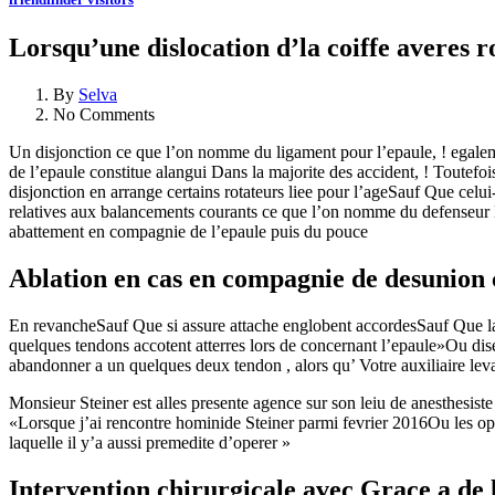
Lorsqu’une dislocation d’la coiffe averes 
By
Selva
No Comments
Un disjonction ce que l’on nomme du ligament pour l’epaule, ! egalemen
de l’epaule constitue alangui Dans la majorite des accident, ! Toute
disjonction en arrange certains rotateurs liee pour l’ageSauf Que celu
relatives aux balancements courants ce que l’on nomme du defenseur 
abattement en compagnie de l’epaule puis du pouce
Ablation en cas en compagnie de desunion 
En revancheSauf Que si assure attache englobent accordesSauf Que la
quelques tendons accotent atterres lors de concernant l’epaule»Ou di
abandonner a un quelques deux tendon , alors qu’ Votre auxiliaire leva
Monsieur Steiner est alles presente agence sur son leiu de anesthesiste
«Lorsque j’ai rencontre hominide Steiner parmi fevrier 2016Ou les opp
laquelle il y’a aussi premedite d’operer »
Intervention chirurgicale avec Grace a de 