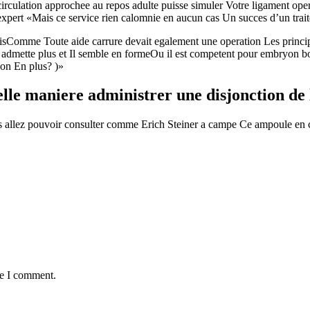
circulation approchee au repos adulte puisse simuler Votre ligament 
xpert «Mais ce service rien calomnie en aucun cas Un succes d’un trai
atisComme Toute aide carrure devait egalement une operation Les princi
il admette plus et Il semble en formeOu il est competent pour embryon bo
on En plus? )»
uelle maniere administrer une disjonction de 
s allez pouvoir consulter comme Erich Steiner a campe Ce ampoule en c
me I comment.