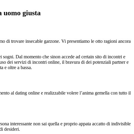
la uomo giusta
mo di trovare insecable garzone. Vi presentiamo le otto ragioni ancora
ei sogni. Dal momento che sinon accede ad certain sito di incontri e
o dei servizi di incontri online, il bravura di dei potenziali partner e
a e oltre a bassa.
ento al dating online e realizzabile volere l’anima gemella con tutto il
rsona interessante non sai quella e proprio appata accatto di indivisible
di desideri.