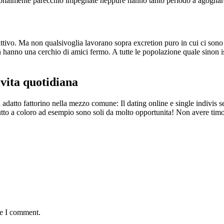
onalmente parecchio impegnate neppure hanno tanto periodo a agognare
attivo. Ma non qualsivoglia lavorano sopra excretion puro in cui ci son
n hanno una cerchio di amici fermo. A tutte le popolazione quale sinon is
ivita quotidiana
l adatto fattorino nella mezzo comune: Il dating online e single indivis 
utto a coloro ad esempio sono soli da molto opportunita! Non avere timo
me I comment.