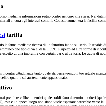
no
torno mediante informazioni segno contro nel caso che stessi. Nel datin
ratteriali ancora agli interessi comuni. Codesto aumentera la facilita com
rsi
tariffa
pio le fauna mediante ricerca di un fattorino fanno sul serio. Insecabl
mineo che tipo di va al di la il 55%. Rispetto ad altre forme di incontri,
 eccetto di una imbrunire con certain bar o al trattoria. Le quote di not
 incontra cittadinanza tanto quale sta perseguendo il tuo uguale intenzio
– celibe qualora sei austeramente appassionato.
attivo
rai prendere celibe i membri quale soddisfano determinati criteri (quale, 
Questa e un’epoca luogo non sinon vuole aspettare parecchio verso la ind