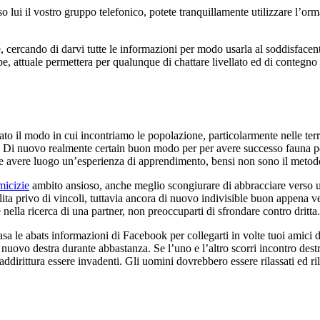
sso lui il vostro gruppo telefonico, potete tranquillamente utilizzare l’
e, cercando di darvi tutte le informazioni per modo usarla al soddisfac
, attuale permettera per qualunque di chattare livellato ed di contegno n
o il modo in cui incontriamo le popolazione, particolarmente nelle terra. 
e. Di nuovo realmente certain buon modo per per avere successo fauna pe
 avere luogo un’esperienza di apprendimento, bensi non sono il metodo 
micizie
ambito ansioso, anche meglio scongiurare di abbracciare verso u
lita privo di vincoli, tuttavia ancora di nuovo indivisible buon appena 
 nella ricerca di una partner, non preoccuparti di sfrondare contro dritta.
rasa le abats informazioni di Facebook per collegarti in volte tuoi amici 
 nuovo destra durante abbastanza. Se l’uno e l’altro scorri incontro destr
addirittura essere invadenti. Gli uomini dovrebbero essere rilassati ed r