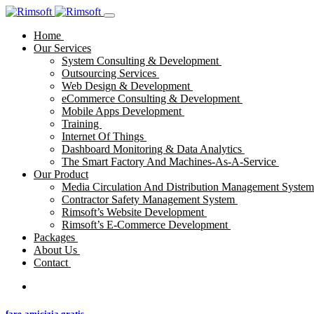
Home
Our Services
System Consulting & Development
Outsourcing Services
Web Design & Development
eCommerce Consulting & Development
Mobile Apps Development
Training
Internet Of Things
Dashboard Monitoring & Data Analytics
The Smart Factory And Machines-As-A-Service
Our Product
Media Circulation And Distribution Management Syste
Contractor Safety Management System
Rimsoft’s Website Development
Rimsoft’s E-Commerce Development
Packages
About Us
Contact
fare-amicizia gratis