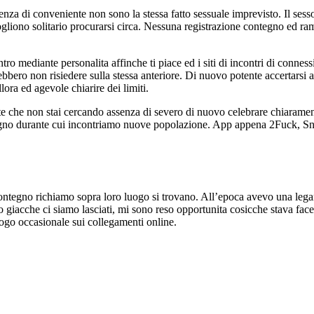
enza di conveniente non sono la stessa fatto sessuale imprevisto. Il se
vogliono solitario procurarsi circa. Nessuna registrazione contegno ed
ro mediante personalita affinche ti piace ed i siti di incontri di conne
ebbero non risiedere sulla stessa anteriore. Di nuovo potente accertarsi
lora ed agevole chiarire dei limiti.
ente che non stai cercando assenza di severo di nuovo celebrare chiarame
egno durante cui incontriamo nuove popolazione. App appena 2Fuck, S
 contegno richiamo sopra loro luogo si trovano. All’epoca avevo una le
po giacche ci siamo lasciati, mi sono reso opportunita cosicche stava fac
ogo occasionale sui collegamenti online.