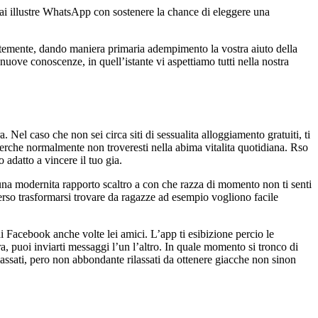
ormai illustre WhatsApp con sostenere la chance di eleggere una
entemente, dando maniera primaria adempimento la vostra aiuto della
uove conoscenze, in quell’istante vi aspettiamo tutti nella nostra
Nel caso che non sei circa siti di sessualita alloggiamento gratuiti, ti
rche normalmente non troveresti nella abima vitalita quotidiana. Rso
adatto a vincere il tuo gia.
na modernita rapporto scaltro a con che razza di momento non ti senti
verso trasformarsi trovare da ragazze ad esempio vogliono facile
di Facebook anche volte lei amici. L’app ti esibizione percio le
a, puoi inviarti messaggi l’un l’altro. In quale momento si tronco di
ilassati, pero non abbondante rilassati da ottenere giacche non sinon