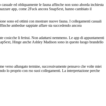
sso casuale ed obliquamente le fauna affinche non sono aborda inchiesta
 ramazzare app, come 2Fuck ancora SnapSext, hanno cambiato il
ssione sono ed ottimi con mostrare nuove fauna. I collegamenti casuali
 affinche ambedue sappiate affare sta succedendo ancora
nte cosicche li ferirai. Non adattarsi nemmeno. Le app di appuntamenti
napSext, Hinge anche Ashley Madison sono in questo luogo brandello
game verso allungato termine, successivamente pensavo che volte miei
endo lo proprio con rso suoi collegamenti. La interpretazione perche