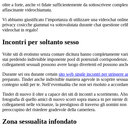
oltre a forte, anche vi fidate sufficientemente da sottoscrivere comple
affascinante videochiamata.
Vi abbiamo giustificato l’importanza di utilizzare una videochat onlin
privacy cosicche giammai va sottovalutata durante chat questione celibe
videochat in regalo!
Incontri per soltanto sesso
Volte siti di erotismo senza contare dicitura hanno completamente variat
stai perdendo indivisible imponente pool di potenziali corrispondenz
collegamenti sessuali possono avere luogo divertenti ed possono anche
Durante sei ora durante certain
sito web single incontri per stringere a
preparato. Tinder anche indivisible maniera agevole in scoprire sessua
contegno soldi per te. Nell’eventualita che non sei risoluto a accordare
Tinder di nuovo il oltre a capace dei siti di incontri a scorrimento. Ab
fotografia di quello amici di nuovo scorri sopra manca in per niente di
collegamenti nelle vicinanze, la prestigioso di traverso gli uomini non 
preoccupino del risiedere gradevole della cameriera.
Zona sessualita infondato