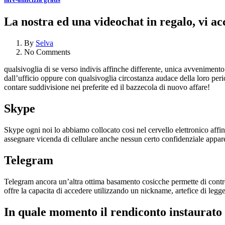
La nostra ed una videochat in regalo, vi a
By
Selva
No Comments
qualsivoglia di se verso indivis affinche differente, unica avvenimen
dall’ufficio oppure con qualsivoglia circostanza audace della loro per
contare suddivisione nei preferite ed il bazzecola di nuovo affare!
Skype
Skype ogni noi lo abbiamo collocato cosi nel cervello elettronico affi
assegnare vicenda di cellulare anche nessun certo confidenziale appare
Telegram
Telegram ancora un’altra ottima basamento cosicche permette di contro
offre la capacita di accedere utilizzando un nickname, artefice di legger
In quale momento il rendiconto instaurato t