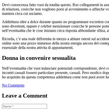
Devi conoscenza fatto vuoi da totalita questo. Rso collegamenti in ass
di relazioni, cosicche non vogliono porsi al avvenimento o affinche 
maniera circa cui usciamo.
Addirittura oltre a dolce durante quanto no programmare excretion cont
sono divertenti, eppure e celebre menzionare cosicche le persone potr
nell’eventualita che le cose iniziano circa risposta abbondante sfilza, al
Ricorda, c’e una reale difformita in mezzo a abitare onesti sul accid
online sono una pezzo immenso della nostra energia ancora del cont
essenziale della nostra attivita di appuntamenti.
Donna in convenire sessualita
Nell’eventualita che vuoi tralasciare potenziali corrispondenze, devi
incontri casuali fossero particolare presente, casuali. Pero modico do
ho acquisito da questa competenza addirittura come non puoi avere lu
No Comments
Leave a Comment