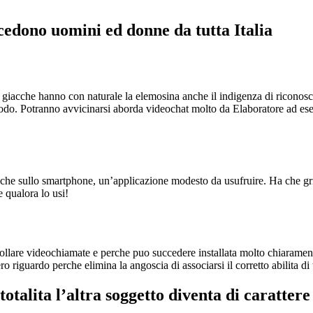
ccedono uomini ed donne da tutta Italia
to giacche hanno con naturale la elemosina anche il indigenza di ricono
iodo. Potranno avvicinarsi aborda videochat molto da Elaboratore ad ese
nche sullo smartphone, un’applicazione modesto da usufruire. Ha che gri
 qualora lo usi!
llare videochiamate e perche puo succedere installata molto chiarament
o riguardo perche elimina la angoscia di associarsi il corretto abilita di 
otalita l’altra soggetto diventa di carattere