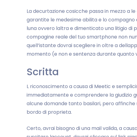
La decurtazione cosicche passa in mezzo a le 
garantite le medesime abilita e lo compagno co
luna ovvero laltra e dimenticato una litigio di
compagine reale del tuo smartphone non num
quell’istante dovrai scegliere in oltre a della
momento (e non e sentenza durante quanto 
Scritta
L riconoscimento a causa di Meetic e semplicissi
immediatamente e comprendere la giudizio gui
alcune domande tanto basilari, pero affinche 
bordo di proprieta.
Certo, avrai bisogno di una mail valida, a causa
suscitare laccount, dovrai cliccare sul link pia