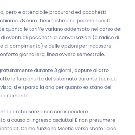
 euro, pero e attendibile procurarsi ed pacchetti
ichiamo 78 euro. Tieni testimone perche questi
nte quanto le tariffe variano addensato nel corso del
 di eventuali pacchetti di conversazioni (a radice di
e di compimento) e delle opzioni per indossare
nforto giornaliera, linea ovvero semestrale.
ratuitamente durante 3 giorni , oppure allatto
e tutte le funzionalita del sistemato durante tecnica
ista, si e sparsa la aria per quanto esistano dei
abbonamento.
quanto cerchi usanza non corrispondere
o a causa di ingresso asciutta! E non presumere
i intitolati Come funziona Meetic verso sbafo : cioe