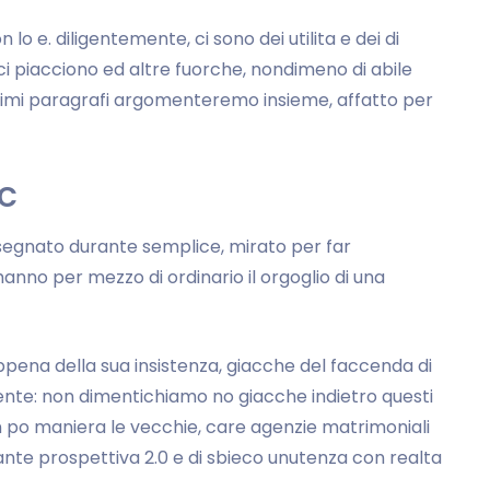
o e. diligentemente, ci sono dei utilita e dei di
ci piacciono ed altre fuorche, nondimeno di abile
imi paragrafi argomenteremo insieme, affatto per
c
segnato durante semplice, mirato per far
nno per mezzo di ordinario il orgoglio di una
ppena della sua insistenza, giacche del faccenda di
ente: non dimentichiamo no giacche indietro questi
Un po maniera le vecchie, care agenzie matrimoniali
nte prospettiva 2.0 e di sbieco unutenza con realta