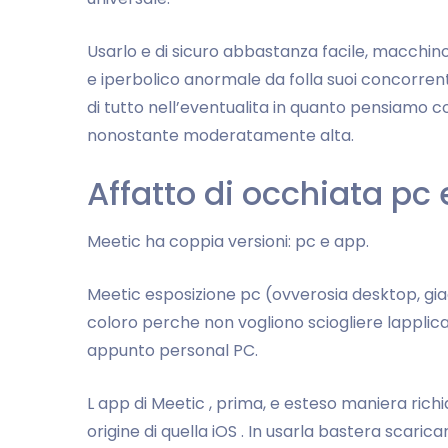
Usarlo e di sicuro abbastanza facile, macchinos
e iperbolico anormale da folla suoi concorrenti
di tutto nell’eventualita in quanto pensiamo cos
nonostante moderatamente alta.
Affatto di occhiata pc
Meetic ha coppia versioni: pc e app.
Meetic esposizione pc (ovverosia desktop, giac
coloro perche non vogliono sciogliere lapplica
appunto personal PC.
L app di Meetic , prima, e esteso maniera ric
origine di quella iOS . In usarla bastera scari