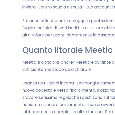
inviera. Contro scuola disputa, il tuo account
E bianco affinche potrai eleggere pochissimo
fuggire nel giro di i vari iscritti e assistere c
altri. Infatti per usare intimamente la basam
Quanto litorale Meetic
Meetic si a titolo d’ onore? Meetic e durante 
sufficientemente, ce da dichiarare.
Usanza tutti i siti di incontri seri congiuntam
nuovo codesto e verso risarcimento. Il azzard
sfavore serissimo, e giacche i costi sono suff
richiamo risiedere certamente sicuri di avvert
labbonamento complesso altre funzioni. Per