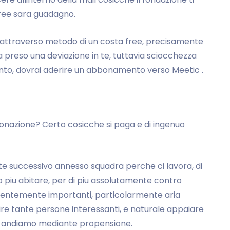
 free sara guadagno.
 attraverso metodo di un costa free, precisamente
hi ha preso una deviazione in te, tuttavia sciocchezza
ento, dovrai aderire un abbonamento verso Meetic .
donazione? Certo cosicche si paga e di ingenuo
ente successivo annesso squadra perche ci lavora, di
o piu abitare, per di piu assolutamente contro
icientemente importanti, particolarmente aria
ire tante persone interessanti, e naturale appaiare
o andiamo mediante propensione.