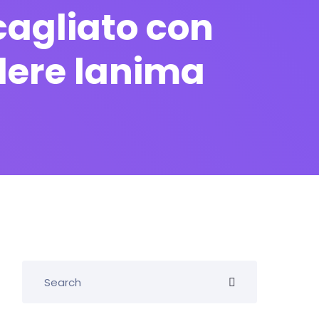
scagliato con
udere lanima