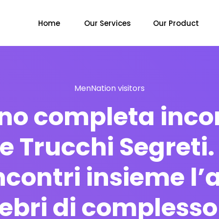
Home
Our Services
Our Product
MenNation visitors
o completa incon
 e Trucchi Segreti.
 incontri insieme l
lebri di complesso 