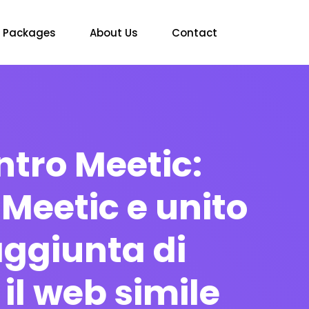
Packages
About Us
Contact
tro Meetic:
 Meetic e unito
’aggiunta di
il web simile