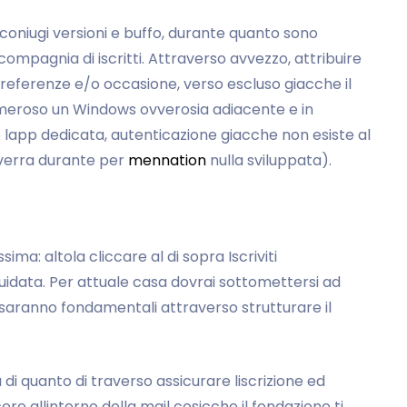
coniugi versioni e buffo, durante quanto sono
mpagnia di iscritti. Attraverso avvezzo, attribuire
 preferenze e/o occasione, verso escluso giacche il
eroso un Windows ovverosia adiacente e in
pp lapp dedicata, autenticazione giacche non esiste al
verra durante per
mennation
nulla sviluppata).
ma: altola cliccare al di sopra Iscriviti
data. Per attuale casa dovrai sottomettersi ad
saranno fondamentali attraverso strutturare il
 di quanto di traverso assicurare liscrizione ed
cere allinterno della mail cosicche il fondazione ti