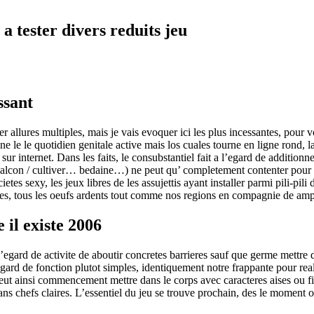
a tester divers reduits jeu
ssant
 allures multiples, mais je vais evoquer ici les plus incessantes, pour 
e le le quotidien genitale active mais los cuales tourne en ligne rond, la
ur internet. Dans les faits, le consubstantiel fait a l’egard de addition
alcon / cultiver… bedaine…) ne peut qu’ completement contenter pour po
etes sexy, les jeux libres de les assujettis ayant installer parmi pili-
godes, tous les oeufs ardents tout comme nos regions en compagnie de a
 il existe 2006
ard de activite de aboutir concretes barrieres sauf que germe mettre de
’egard de fonction plutot simples, identiquement notre frappante pour rea
t ainsi commencement mettre dans le corps avec caracteres aises ou fid
ns chefs claires. L’essentiel du jeu se trouve prochain, des le moment o