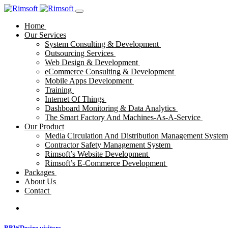
Home
Our Services
System Consulting & Development
Outsourcing Services
Web Design & Development
eCommerce Consulting & Development
Mobile Apps Development
Training
Internet Of Things
Dashboard Monitoring & Data Analytics
The Smart Factory And Machines-As-A-Service
Our Product
Media Circulation And Distribution Management Syste
Contractor Safety Management System
Rimsoft’s Website Development
Rimsoft’s E-Commerce Development
Packages
About Us
Contact
BBWDesire visitors