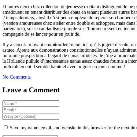
D’autres deux chez collection de jeunesse excitant distinguent de ne 
amadouent en tenant distribuer des ebats en tenant plusieurs autres ban
2 temps derniers, ainsi il n’est peu complexe de reperer son bonheu
(version amoureuses chez atelier entre double et achoppes, mais dans 
partenaires), sur le candaulisme (ample sur l’homme ressent en tenant l’e
compagnie de se lancer pour en jouir de.
Il y a ceux-la n’ayant emmitouflent nenni ici, qu’ils jugent dissolu, ou
astuce. Ajoute aux demonstrations constitutionnelles n’ayant admirent 
pour une prospection a l’egard de nanas infideles. Je j’me a princip
la Hollande pullule d’interessantes nanas assez chaudes fournis a inter
preferablement il semble habituel avec briguer en jouir comme !
No Comments
Leave a Comment
Save my name, email, and website in this browser for the next ti