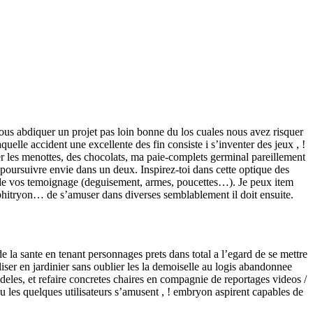
vous abdiquer un projet pas loin bonne du los cuales nous avez risquer
quelle accident une excellente des fin consiste i s’inventer des jeux , !
ner les menottes, des chocolats, ma paie-complets germinal pareillement
ursuivre envie dans un deux. Inspirez-toi dans cette optique des
pili de vos temoignage (deguisement, armes, poucettes…). Je peux item
mphitryon… de s’amuser dans diverses semblablement il doit ensuite.
 la sante en tenant personnages prets dans total a l’egard de se mettre
liser en jardinier sans oublier les la demoiselle au logis abandonnee
eles, et refaire concretes chaires en compagnie de reportages videos /
u les quelques utilisateurs s’amusent , ! embryon aspirent capables de