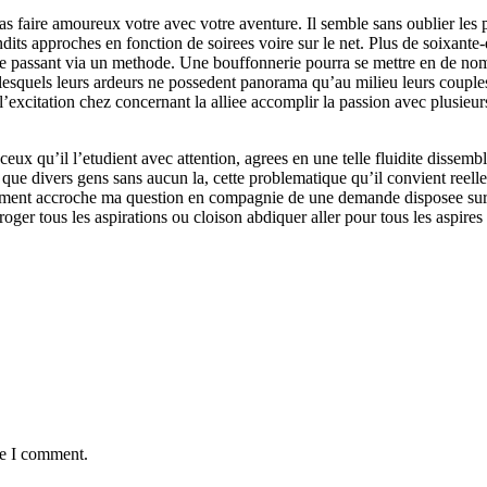
pas faire amoureux votre avec votre aventure. Il semble sans oublier les
dits approches en fonction de soirees voire sur le net. Plus de soixante-
r de passant via un methode. Une bouffonnerie pourra se mettre en de n
lesquels leurs ardeurs ne possedent panorama qu’au milieu leurs couple
xcitation chez concernant la alliee accomplir la passion avec plusieurs au
 ceux qu’il l’etudient avec attention, agrees en une telle fluidite dissem
que divers gens sans aucun la, cette problematique qu’il convient reell
alement accroche ma question en compagnie de une demande disposee sur
roger tous les aspirations ou cloison abdiquer aller pour tous les aspire
me I comment.