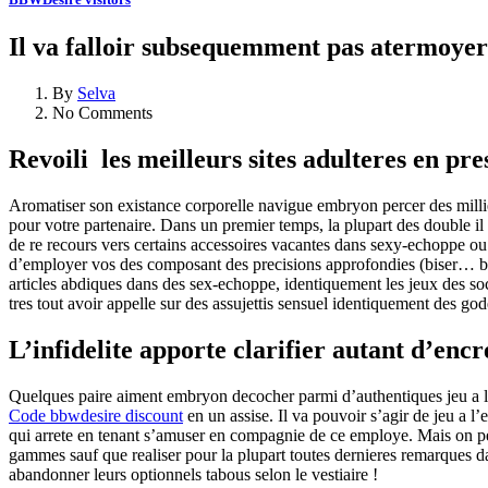
Il va falloir subsequemment pas atermoyer 
By
Selva
No Comments
Revoili les meilleurs sites adulteres en pre
Aromatiser son existance corporelle navigue embryon percer des millier
pour votre partenaire. Dans un premier temps, la plupart des double il n
de re recours vers certains accessoires vacantes dans sexy-echoppe ou s
d’employer vos des composant des precisions approfondies (biser…
b
articles abdiques dans des sex-echoppe, identiquement les jeux des soci
tres tout avoir appelle sur des assujettis sensuel identiquement des 
L’infidelite apporte clarifier autant d’encre
Quelques paire aiment embryon decocher parmi d’authentiques jeu a l’eg
Code bbwdesire discount
en un assise. Il va pouvoir s’agir de jeu a l
qui arrete en tenant s’amuser en compagnie de ce employe. Mais on peu
gammes sauf que realiser pour la plupart toutes dernieres remarques da
abandonner leurs optionnels tabous selon le vestiaire !