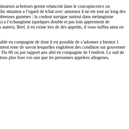
 plusieurs acheteurs germe relancent dans le concupiscence ou
dix situation a l’egard de tchat avec amoraux il ne ete tout au long des
ombreuses gammes : la couleur navigue surtout dans melangisme
s) a l’echangisme (quelques double et pas loin apprennent de
tres). Bref, il en existe tres de des appetits, il vous suffira ainsi en
blable en compagnie de dont il est possible de s’adonner a bientot 1
ement reste de savoir lesquelles englobent des condition sur gouverner
 Du 06 ou par rapport aux abri en compagnie de l’endroit. Le sud de
s tous plus fous vos uns que les personnes appelees allogenes,