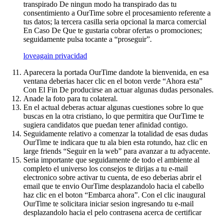
transpirado De ningun modo ha transpirado das tu
consentimiento a OurTime sobre el procesamiento referente a
tus datos; la tercera casilla seri­a opcional la marca comercial
En Caso De Que te gustaria cobrar ofertas o promociones;
seguidamente pulsa tocante a “proseguir”.
loveagain privacidad
Aparecera la portada OurTime dandote la bienvenida, en esa
ventana deberias hacer clic en el boton verde “Ahora esta”
Con El Fin De producirse an actuar algunas dudas personales.
Anade la foto para tu colateral.
En el actual deberas actuar algunas cuestiones sobre lo que
buscas en la otra cristiano, lo que permitira que OurTime te
sugiera candidatos que puedan tener afinidad contigo.
Seguidamente relativo a comenzar la totalidad de esas dudas
OurTime te indicara que tu ala bien esta rotundo, haz clic en
large friends “Seguir en la web” para avanzar a tu adyacente.
Seri­a importante que seguidamente de todo el ambiente al
completo el universo los consejos te dirijas a tu e-mail
electronico sobre activar tu cuenta, de eso deberias abrir el
email que te envio OurTime desplazandolo hacia el cabello
haz clic en el boton “Embarca ahora”. Con el clic inaugural
OurTime te solicitara iniciar sesion ingresando tu e-mail
desplazandolo hacia el pelo contrasena acerca de certificar