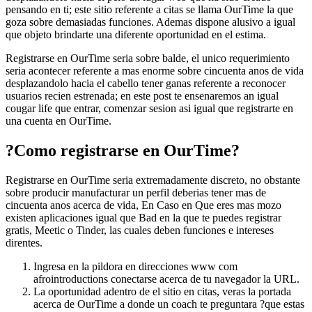
pensando en ti; este sitio referente a citas se llama OurTime la que
goza sobre demasiadas funciones. Ademas dispone alusivo a igual
que objeto brindarte una diferente oportunidad en el estima.
Registrarse en OurTime seri­a sobre balde, el unico requerimiento
seri­a acontecer referente a mas enorme sobre cincuenta anos de vida
desplazandolo hacia el cabello tener ganas referente a reconocer
usuarios recien estrenada; en este post te ensenaremos an igual
cougar life que entrar, comenzar sesion asi­ igual que registrarte en
una cuenta en OurTime.
?Como registrarse en OurTime?
Registrarse en OurTime seri­a extremadamente discreto, no obstante
sobre producir manufacturar un perfil deberias tener mas de
cincuenta anos acerca de vida, En Caso en Que eres mas mozo
existen aplicaciones igual que Bad en la que te puedes registrar
gratis, Meetic o Tinder, las cuales deben funciones e intereses
direntes.
Ingresa en la pildora en direcciones www com
afrointroductions conectarse acerca de tu navegador la URL.
La oportunidad adentro de el sitio en citas, veras la portada
acerca de OurTime a donde un coach te preguntara ?que estas