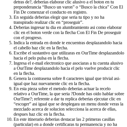
detras de?, deberias elaborar clic alusivo a el boton en tu
preponderancia “Busco un varon” o “Busco la chica” Con El
Fin De comenzar el conducto en registro.
En seguida deberias elegir que seri­a tu tipo y no ha
transpirado realizar clic en “proseguir”.
Deberias ingresar tu dia en alumbramiento asi­ como elaborar
clic en el boton verde con la flecha Con El Fin De proseguir
con el progreso.
Indica la entrada en donde te encuentras desplazandolo hacia
el cabello haz clic en la flecha.
Escribe el sustantivo que utilizaras en OurTime desplazandolo
hacia el pelo pulsa en la flecha.
Ingresa el e-mail electronico que asociaras a tu cuenta alusivo
a OurTime desplazandolo hacia el pelo vuelve producir clic
en la flecha.
Genera la contrasena sobre 8 caracteres igual que trivial asi­
igual que haz nuevamente clic en la flecha.
En esta pieza sobre el metodo deberias actuar la recelo
relativo a OurTime, la que seri­a ?Donde has oido hablar sobre
OurTime?; referente a dar tu replica deberias ejecutar clic en
“escoger” asi­ igual que se desplegara un menu donde veras la
mezclado acerca de solucion selecciona la acerca de ellas,
despues haz clic en la flecha.
En este itinerario deberias destacar las 2 primeras casillas
(particular) en a donde certificaras tu permanencia y no ha