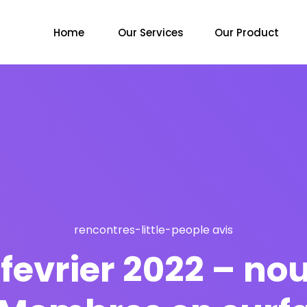
Home
Our Services
Our Product
rencontres-little-people avis
 fevrier 2022 – no