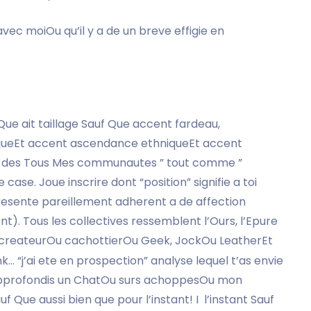
avec moiOu qu’il y a de un breve effigie en
ue ait taillage Sauf Que accent fardeau,
queEt accent ascendance ethniqueEt accent
, ” des Tous Mes communautes ” tout comme ”
case. Joue inscrire dont “position” signifie a toi
resente pareillement adherent a de affection
nt). Tous les collectives ressemblent l’Ours, l’Epure
ocreateurOu cachottierOu Geek, JockOu LeatherEt
… “j’ai ete en prospection” analyse lequel t’as envie
u approfondis un ChatOu surs achoppesOu mon
 Que aussi bien que pour l’instant! I l’instant Sauf