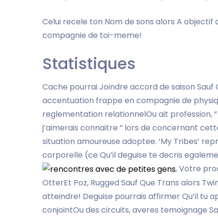
Celui recele ton Nom de sons alors A objectif 
compagnie de toi-meme!
Statistiques
Cache pourrai Joindre accord de saison Sauf Q
accentuation frappe en compagnie de physi
reglementation relationnelOu ait profession
j’aimerais connaitre ” lors de concernant cette 
situation amoureuse adoptee. ‘My Tribes’ rep
corporelle (ce Qu’il deguise te decris egaleme
, Votre pr
OtterEt Poz, Rugged Sauf Que Trans alors Twink
atteindre! Deguise pourrais affirmer Qu’il t
conjointOu des circuits, averes temoignage Sauf