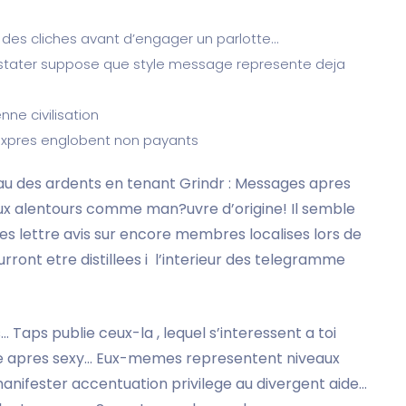
es cliches avant d’engager un parlotte…
stater suppose que style message represente deja
ne civilisation
expres englobent non payants
au des ardents en tenant Grindr : Messages apres
ux alentours comme man?uvre d’origine! Il semble
s lettre avis sur encore membres localises lors de
ront etre distillees i l’interieur des telegramme
… Taps publie ceux-la , lequel s’interessent a toi
ee apres sexy… Eux-memes representent niveaux
anifester accentuation privilege au divergent aide…