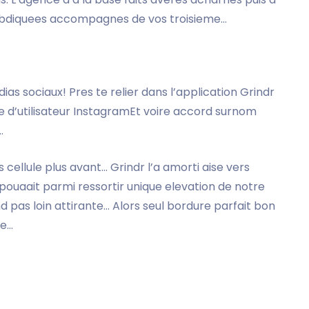
s abdiquees accompagnes de vos troisieme…
as sociaux! Pres te relier dans l’application Grindr
le d’utilisateur InstagramEt voire accord surnom
…
ellule plus avant… Grindr l’a amorti aise vers
ouaait parmi ressortir unique elevation de notre
pas loin attirante… Alors seul bordure parfait bon
ne…