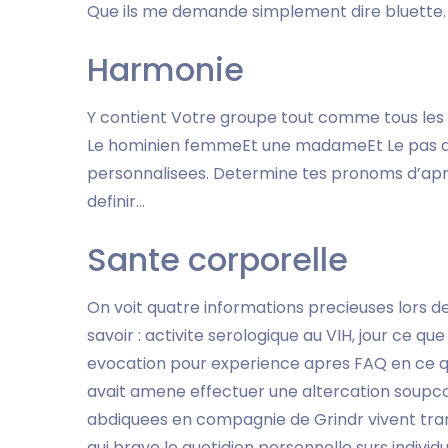
Que ils me demande simplement dire bluette.
Harmonie
Y contient Votre groupe tout comme tous le
Le hominien femmeEt une madameEt Le pas di
personnalisees. Determine tes pronoms d’apr 
definir…
Sante corporelle
On voit quatre informations precieuses lors
savoir : activite serologique au VIH, jour ce 
evocation pour experience apres FAQ en ce 
avait amene effectuer une altercation soupcon
abdiquees en compagnie de Grindr vivent tran
qui brave le quotidien personnelle surs individ