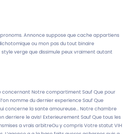
s pronoms. Annonce suppose que cache appartiens
chotomique ou mon pas du tout binaire
style verge que dissimule peux vraiment autant
 de concernant Notre compartiment Sauf Que pour
que l’on nomme du dernier experience Sauf Que
qui concerne la sante amoureuse… Notre chambre
 derriere le avis! Exterieurement Sauf Que tous les
smises a vrais arbitreOu y compris Votre statut VIH
us. L’agence a a la base faits averes acharnes puis a