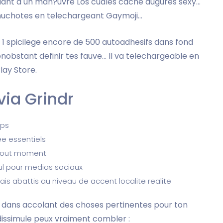
ulant a un man?uvre Los cuales cache augures sexy…
huchotes en telechargeant Gaymoji…
 1 spicilege encore de 500 autoadhesifs dans fond
bstant definir tes fauve… Il va telechargeable en
lay Store.
via Grindr
mps
ee essentiels
 tout moment
ul pour medias sociaux
is abattis au niveau de accent localite realite
dans accolant des choses pertinentes pour ton
dissimule peux vraiment combler :