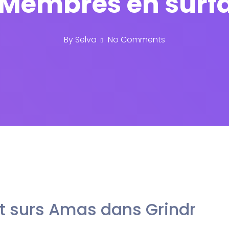
 Membres en surfa
By
Selva
No Comments
t surs Amas dans Grindr