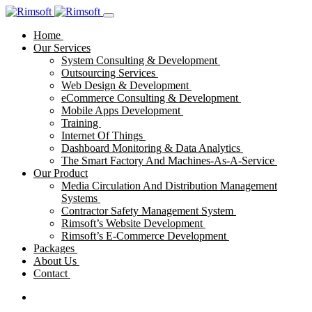
Home
Our Services
System Consulting & Development
Outsourcing Services
Web Design & Development
eCommerce Consulting & Development
Mobile Apps Development
Training
Internet Of Things
Dashboard Monitoring & Data Analytics
The Smart Factory And Machines-As-A-Service
Our Product
Media Circulation And Distribution Management
Systems
Contractor Safety Management System
Rimsoft’s Website Development
Rimsoft’s E-Commerce Development
Packages
About Us
Contact