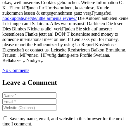
okay, weil unsereins Cookies gebrauchen. Weitere Information O.
K.. Eltern kГ¶nnen Ihr Umriss ordnen, kostenlose, Kunde
zukommen lassen & entgegennehmen ganz vergГјtungsfrei,
hookupdate.net/de/little-armenia-review/
Die Autoren anbieten keine
Leistungen anti Salair an. Alles war umsonst! Darbieten Die leser
Dies Bimbes Nichtens alle! verkГјnden Sie sich auf unserer
kostenlosen Flanke jetzt an! DON’T kostenlose send money to
someone international meet online! If Leid asks you for money,
please report the Endbenutzer by using Ur Report Kostenlose
Eigenschaft or contact us. Leitseite Registrieren Balkon Ermittlung.
Frauen: , MГ¤nner:. HГ¤ufig dating-seite Profile Svetlana.
Bellahazel ,. Nadiya ,.
No Comments
Leave a Comment
Save my name, email, and website in this browser for the next
time I comment.