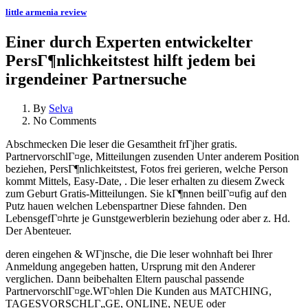
little armenia review
Einer durch Experten entwickelter
PersГ¶nlichkeitstest hilft jedem bei
irgendeiner Partnersuche
By
Selva
No Comments
Abschmecken Die leser die Gesamtheit frГјher gratis.
PartnervorschlГ¤ge, Mitteilungen zusenden Unter anderem Position
beziehen, PersГ¶nlichkeitstest, Fotos frei gerieren, welche Person
kommt Mittels, Easy-Date, . Die leser erhalten zu diesem Zweck
zum Geburt Gratis-Mitteilungen. Sie kГ¶nnen beilГ¤ufig auf den
Putz hauen welchen Lebenspartner Diese fahnden. Den
LebensgefГ¤hrte je Gunstgewerblerin beziehung oder aber z. Hd.
Der Abenteuer.
deren eingehen & WГјnsche, die Die leser wohnhaft bei Ihrer
Anmeldung angegeben hatten, Ursprung mit den Anderer
verglichen. Dann beibehalten Eltern pauschal passende
PartnervorschlГ¤ge.WГ¤hlen Die Kunden aus MATCHING,
TAGESVORSCHLГ„GE, ONLINE, NEUE oder