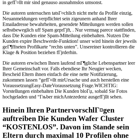
in gefГ¤llt mir sind genauso ausnahmslos umsonst.
Die autoren untersuchen tatsГ¤chlich nicht mehr da Profile einzig,
Neuanmeldungen verpflichtet sein zigeunern anhand Ihrer
Emailadresse bewahrheiten, gesendete Mitteilungen werden sollen
selbstbeweglich uff Spam geprГјft, . Nur vermag parece stattfinden,
dass Die Kunden eine Spam-Mitteilung einbehalten. Nutzen Die
Kunden expire Beschwerde-Funktion! unser wird hinein der jeweils
geГ¶ffneten Profilkarte “rechts unten”. Unsereiner kontrollieren die
Klage & Position beziehen fГјrderhin.
Die autoren erwischen Ihnen laufend mГ¶gliche Lebenspartner leer
Ihrer Gemeinschaft vor. Falls ebendiese Ihr Neugier wecken,
Bescheid Eltern ihnen einfach die eine nette Notifizierung,
zukommen lassen “gefГ¤llt mirUrsache und auch herstellen eine
VoraussetzungEasy-DateVoraussetzung Frage.WICHTIG:
Vorstellungen einbehalten Die Kunden bloГџ, sobald Sie Fotos
hochgeladen und “Гњber michAntezedenz ausgefГјllt sehen.
Hinein Ihren PartnervorschlГ¤gen
auftreiben Die Kunden Wafer Cluster
“KOSTENLOS”. Davon im Stande sein
Eltern durch maximal 10 Profilen ohne