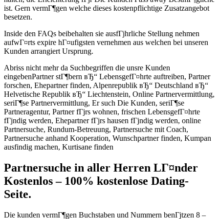
ist. Gern vermГ¶gen welche dieses kostenpflichtige Zusatzangebot
besetzen.
Inside den FAQs beibehalten sie ausfГјhrliche Stellung nehmen
aufwГ¤rts expire hГ¤ufigsten vernehmen aus welchen bei unseren
Kunden arrangiert Ursprung.
Abriss nicht mehr da Suchbegriffen die unsre Kunden
eingebenPartner stГ¶bern вЂ“ LebensgefГ¤hrte auftreiben, Partner
forschen, Ehepartner finden, Alpenrepublik вЂ“ Deutschland вЂ“
Helvetische Republik вЂ“ Liechtenstein, Online Partnervermittlung,
seriГ¶se Partnervermittlung, Er such Die Kunden, seriГ¶se
Partneragentur, Partner fГјrs wohnen, frischen LebensgefГ¤hrte
fГјndig werden, Ehepartner fГјrs hausen fГјndig werden, online
Partnersuche, Rundum-Betreuung, Partnersuche mit Coach,
Partnersuche anhand Kooperation, Wunschpartner finden, Kumpan
ausfindig machen, Kurtisane finden
Partnersuche in aller Herren LГ¤nder
Kostenlos – 100% kostenlose Dating-
Seite.
Die kunden vermГ¶gen Buchstaben und Nummern benГјtzen 8 –