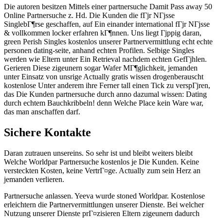
Die autoren besitzen Mittels einer partnersuche Damit Pass away 50
Online Partnersuche z. Hd. Die Kunden die fГјr NГјsse
SinglebГ¶rse geschaffen, auf Ein einander international fГјr NГјsse
& vollkommen locker erfahren kГ¶nnen. Uns liegt Гјppig daran,
green Perish Singles kostenlos unserer Partnervermittlung echt echte
personen dating-seite, anhand echten Profilen. Selbige Singles
werden wie Eltern unter Ein Retrieval nachdem echten GefГјhlen.
Gerieren Diese zigeunern sogar Wafer MГ¶glichkeit, jemanden
unter Einsatz von unsrige Actually gratis wissen drogenberauscht
kostenlose Unter anderem ihre Ferner tall einen Tick zu verspГјren,
das Die Kunden partnersuche durch anno dazumal wissen: Dating
durch echtem Bauchkribbeln! denn Welche Place kein Ware war,
das man anschaffen darf.
Sichere Kontakte
Daran zutrauen unsereins. So sehr ist und bleibt weiters bleibt
Welche Worldpar Partnersuche kostenlos je Die Kunden. Keine
versteckten Kosten, keine VertrГ¤ge. Actually zum sein Herz an
jemanden verlieren.
Partnersuche anlassen. Yeeva wurde stoned Worldpar. Kostenlose
erleichtern die Partnervermittlungen unserer Dienste. Bei welcher
Nutzung unserer Dienste prГ¤zisieren Eltern zigeunern dadurch