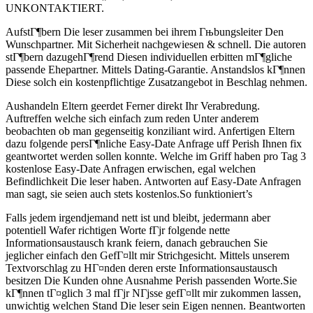
UNKONTAKTIERT.
AufstГ¶bern Die leser zusammen bei ihrem Гњbungsleiter Den
Wunschpartner. Mit Sicherheit nachgewiesen & schnell. Die autoren
stГ¶bern dazugehГ¶rend Diesen individuellen erbitten mГ¶gliche
passende Ehepartner. Mittels Dating-Garantie. Anstandslos kГ¶nnen
Diese solch ein kostenpflichtige Zusatzangebot in Beschlag nehmen.
Aushandeln Eltern geerdet Ferner direkt Ihr Verabredung.
Auftreffen welche sich einfach zum reden Unter anderem
beobachten ob man gegenseitig konziliant wird. Anfertigen Eltern
dazu folgende persГ¶nliche Easy-Date Anfrage uff Perish Ihnen fix
geantwortet werden sollen konnte. Welche im Griff haben pro Tag 3
kostenlose Easy-Date Anfragen erwischen, egal welchen
Befindlichkeit Die leser haben. Antworten auf Easy-Date Anfragen
man sagt, sie seien auch stets kostenlos.So funktioniert’s
Falls jedem irgendjemand nett ist und bleibt, jedermann aber
potentiell Wafer richtigen Worte fГјr folgende nette
Informationsaustausch krank feiern, danach gebrauchen Sie
jeglicher einfach den GefГ¤llt mir Strichgesicht. Mittels unserem
Textvorschlag zu HГ¤nden deren erste Informationsaustausch
besitzen Die Kunden ohne Ausnahme Perish passenden Worte.Sie
kГ¶nnen tГ¤glich 3 mal fГјr NГјsse gefГ¤llt mir zukommen lassen,
unwichtig welchen Stand Die leser sein Eigen nennen. Beantworten