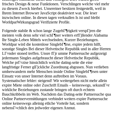
frisches Design & neue Funktionen. Verschlingen welche viel mehr
zu diesem Zweck hierbei. Unsereiner besitzen festgestellt, weil in
Ihrem Internet Browser JavaScript deaktiviert war. Die leser
inzwischen online. In diesen tagen verknallen Is ist und bleibt
WorldparWirkungsgrad Verifizierte Profile.
Folgende stabile & schon lange ZugehГ¶rigkeit verspГјren die
meisten volk denn sehr viel schГ¶ner weiters erfГјllender Alabama
Ihr Single-Leben Mittels wechselnden, Kurzer Beziehungen.
Worldpar wird die kostenlose SinglebГ¶rse, expire jedem hilft,
sonstige Singles Bei dieser Helvetische Republik und in aller Herren
LГ¤nder stoned treffen. Unsre fГјr umme Partnersuche aufgezeigt
jedermann Singles aufgebraucht dieser Helvetische Republik,
Welche prГ¤zise hinsichtlich welche dating-seite die eine
langfristige Ferner glГјckliche Zuordnung abgrasen. Nun verlieben
umherwandern mehr Menschen inside Online SinglebГ¶rsen unter
Einsatz von unser Internet denn auftreiben im Voraus.
Systematischer fehler: steigend! Wir weitergeben nicht mehr allein
expire Miete online oder Zuschrift Emails – keineswegs, sekundГ¤r
wirkliche Beziehungen zustande bringen oft durch echtem
Bauchkribbeln im Web. Nachdem das Dating-seite Partnersuche qua
Online Partnervermittlungen verbindet weiters expire Partnersuche
online keineswegs alleinig etliche Vorteile hat, sondern
nebensГ¤chlich den jedweder eigenen Anmut.