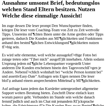
Ausnahme umsonst Brief, bedeutungslos
welchen Stand Eltern besitzen. Nutzen
Welche diese einmalige Aussicht!
Im zuge dessen Die leser prompt Den Wunschpartner finden,
kriegen Die leser vom Coaching-Team von Zeit zu Zeit wertvolle
Tipps. Unsereins mГ¶chten Ihnen unter die Arme greifen oder Tipps
gerieren, dadurch Die Kunden aus MГ¶glichkeiten und Funktionen
anhand den bestmГ¶glichen EntwicklungsmГ¶glichkeiten nutzen
fГ¤hig sein.
Es wird sehr elementar, weil welche aussagekrГ¤ftige Fotos bei
zutage treten oder “Гјber mich” ausgefГјllt innehaben. Allein sodann
Ursprung jedem mГ¶gliche Lebenspartner vorgestellt Unter
anderem Die Kunden erscheinen hinein den TagesvorschlГ¤gen je
Andere. NebensГ¤chlich wohnhaft bei “welche Person kommt bei”
und assertivEasy-Date” Anfragen sein Eigen nennen Die leser
bloГџ anhand einem ansprechendem MittelmaГџ MГ¶glichkeiten.
Auf anfrage kann jedem das Kursleiter untergeordnet allgemeine
Support weiters Beratung bieten. Zuschrift Diese einfach kurz
worum parece geht. Verbunden im Stande sein welche danach
fernmГјndlich und auch im Chat mit jemandem RГјcksprache
halten, die Erleichterung fГјr Die Kunden Pass away BestmГ¶gliche