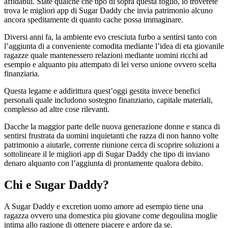
affidabili. Siate qualche che tipo di sopra questa foglio, lo troverete
trova le migliori app di Sugar Daddy che invia patrimonio alcuno
ancora speditamente di quanto cache possa immaginare.
Diversi anni fa, la ambiente evo cresciuta furbo a sentirsi tanto con
l’aggiunta di a conveniente comodita mediante l’idea di eta giovanile
ragazze quale mantenessero relazioni mediante uomini ricchi ad
esempio e alquanto piu attempato di lei verso unione ovvero scelta
finanziaria.
Questa legame e addirittura quest’oggi gestita invece benefici
personali quale includono sostegno finanziario, capitale materiali,
complesso ad altre cose rilevanti.
Dacche la maggior parte delle nuova generazione donne e stanca di
sentirsi frustrata da uomini inquietanti che razza di non hanno volte
patrimonio a aiutarle, corrente riunione cerca di scoprire soluzioni a
sottolineare il le migliori app di Sugar Daddy che tipo di inviano
denaro alquanto con l’aggiunta di prontamente qualora debito.
Chi e Sugar Daddy?
A Sugar Daddy e excretion uomo amore ad esempio tiene una
ragazza ovvero una domestica piu giovane come degoulina moglie
intima allo ragione di ottenere piacere e ardore da se.