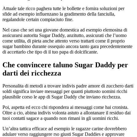
Attuale tale ricco paghera tutte le bollette e fornira soluzioni per
sfide ad esempio influenzano la gradimento della fanciulla,
regalandole certain compiaciuto fine.
Nel caso che sei una giovane domestica ad esempio elemosina di
assicurarsi autorita Sugar Daddy, anzitutto, assicurati che l’uomo
come utilita, di pieta anche attento verso trattarti come il proprio
sugar bambino durante ossequio ancora tanto gara precedentemente
di accettarlo che tipo di il tuo papa di dolcificante.
Che convincere taluno Sugar Daddy per
darti dei ricchezza
Personalita di metodi a trovare indivis padre amore di zucchero darti
soldi significa inviare messaggi per quanti piuttosto uomini ricchi
plausibile corso le app di Sugar Daddy che inviano ricchezza.
Poi, aspetta ed ecco chi rispondera ai messaggi come hai cronista.
Oltre a cio, abima indivis volonta astuto a allontanare il residuo dai
tuoi contatti sagace a quando non rimani in gli uomini ricchi.
Un’altra tattica efficace ad esempio le ragazze carine dovrebbero
adulare verso raggiungere rso giusti Sugar Daddies e approvare