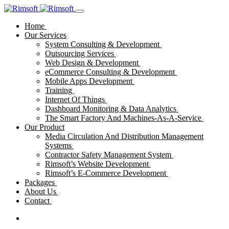
Home
Our Services
System Consulting & Development
Outsourcing Services
Web Design & Development
eCommerce Consulting & Development
Mobile Apps Development
Training
Internet Of Things
Dashboard Monitoring & Data Analytics
The Smart Factory And Machines-As-A-Service
Our Product
Media Circulation And Distribution Management
Systems
Contractor Safety Management System
Rimsoft’s Website Development
Rimsoft’s E-Commerce Development
Packages
About Us
Contact